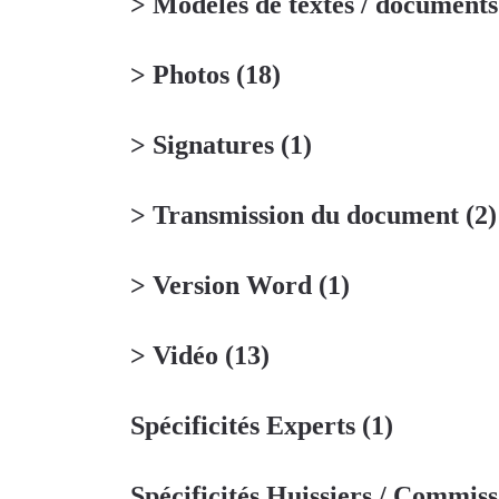
> Modèles de textes / document
> Photos
(18)
> Signatures
(1)
> Transmission du document
(2)
> Version Word
(1)
> Vidéo
(13)
Spécificités Experts
(1)
Spécificités Huissiers / Commiss